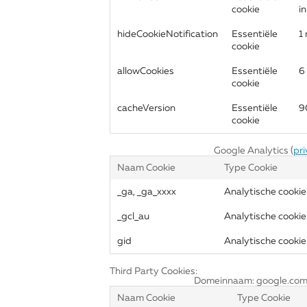
cookie
i
hideCookieNotification
Essentiële
1
cookie
allowCookies
Essentiële
6
cookie
cacheVersion
Essentiële
9
cookie
Google Analytics (
pri
Naam Cookie
Type Cookie
_ga, _ga_xxxx
Analytische cookie
_gcl_au
Analytische cookie
gid
Analytische cookie
Third Party Cookies:
Domeinnaam: google.com
Naam Cookie
Type Cookie