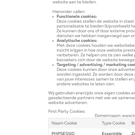
website aan te bieden.
Hieronder vallen:
Functionele cookies:
Deze cookies stellen de website in staat
personalisatie te bieden (bijvoorbeeld h
Ze kunnen door ons of door externe pro
diensten we hebben toegevoegd aan onz
Analytische cookies:
Met deze cookies houden we websitebez
inzicht krijgen in hoe onze website pres
verbeteren. Ze helpen ons te zien welke p
bezoekers zich door de website bewege
Targeting / advertising / marketing coo
Deze cookies kunnen door onze adverten
worden ingesteld. Ze worden door deze p
van jouw interesses samen te stellen en 
andere websites te laten zien.
Wij gebruiken enerzijds onze eigen cookies e
geselecteerde partners met wie we samenwe
website adverteren.
First Party Cookies:
Domeinnaam: www.k
Naam Cookie
Type Cookie
B
PHPSESSID
Essentiële
Z