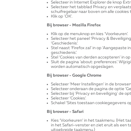
Selecteer in Internet Explorer de knop Extr
Selecteer het tabblad Privacy en verplaats
schuifregelaar naar boven om alle cookies 
Klik op 'OK'.
Bij browser - Mozilla Firefox
Klik op de menuknop en kies ‘Voorkeuren’.
Selecteer het paneel ‘Privacy & Beveiliging
‘Geschiedenis’.
Stel naast ‘Firefox zal’ in op ‘Aangepaste 
geschiedenis’.
Stel ‘Cookies van derden accepteren’ in op 
Sluit de pagina ‘about: preferences’. Wijzi
worden automatisch opgeslagen.
Bij browser - Google Chrome
Selecteer ‘Meer Instellingen’ in de browse
Selecteer onderaan de pagina de optie ‘G
Selecteer bij 'Privacy en beveiliging' de opt
Selecteer ‘Cookies’.
Schakel ‘Sites toestaan cookiegegevens op t
Bij browser - Safari
Kies ‘Voorkeuren’ in het taakmenu. (Het t
in het Safari-venster en ziet eruit als een ta
uitgebreide taakmenu.)