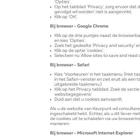
'Opties'.
Op het tabblad 'Privacy', zorg ervoor dat d
gevolgd wil worden’ niet is aangevinkt.
Klik op 'OK'.
Bij browser - Google Chrome
Klik op de drie puntjes naast de browser
en kies 'Opties'.
Zoek het gedeelte ‘Privacy and security’ en 
Klik op de optie ‘cookies’.
Selecteer nu 'Allow sites to save and read c
Bij browser - Safari
Kies ‘Voorkeuren’ in het taakmenu. (Het t
in het Safari-venster en ziet eruit als een ta
uitgebreide taakmenu.)
Klik op het Privacy tabblad. Zoek de sect
websitegegevens’
Duid aan dat u cookies aanvaardt.
Als u de website van Keurpunt wil consulteren
ingeschakeld hebt. Echter, als u dit liever ni
de cookies uit te schakelen via uw browserins
manieren:
Bij browser - Microsoft Internet Explorer