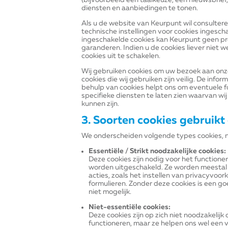
(bijvoorbeeld een taalkeuze, een nieuwsbrief
diensten en aanbiedingen te tonen.
Als u de website van Keurpunt wil consultere
technische instellingen voor cookies ingesc
ingeschakelde cookies kan Keurpunt geen p
garanderen. Indien u de cookies liever niet w
cookies uit te schakelen.
Wij gebruiken cookies om uw bezoek aan onz
cookies die wij gebruiken zijn veilig. De inf
behulp van cookies helpt ons om eventuele fo
specifieke diensten te laten zien waarvan wi
kunnen zijn.
3. Soorten cookies gebruik
We onderscheiden volgende types cookies, 
Essentiële / Strikt noodzakelijke cookies:
Deze cookies zijn nodig voor het functione
worden uitgeschakeld. Ze worden meestal g
acties, zoals het instellen van privacyvoor
formulieren. Zonder deze cookies is een g
niet mogelijk.
Niet-essentiële cookies:
Deze cookies zijn op zich niet noodzakelijk
functioneren, maar ze helpen ons wel een