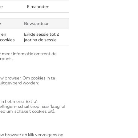
ie
6 maanden
e
Bewaarduur
 en
Einde sessie tot 2
 cookies
jaar na de sessie
 meer informatie omtrent de
punt .
uw browser. Om cookies in te
uitgevoerd worden:
 in het menu 'Extra'.
ellingen- schuifknop naar 'laag' of
medium' schakelt cookies uit).
 uw browser en klik vervolgens op