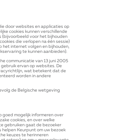
die door websites en applicaties op
ijke cookies kunnen verschillende
s (bijvoorbeeld voor het bijhouden
e cookies die verlopen na één sessie)
p het internet volgen en bijhouden,
ikservaring te kunnen aanbieden).
che communicatie van 13 juni 2005
 gebruik ervan op websites. De
acyrichtlijn, wat betekent dat de
enteerd worden in andere
jgevolg de Belgische wetgeving
o goed mogelijk informeren over
zake cookies, en over welke
 te gebruiken gaat de bezoeker
es helpen Keurpunt om uw bezoek
che keuzes te herinneren