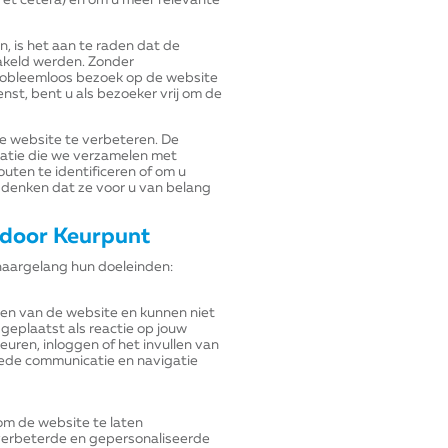
, et cetera) en om u meer relevante
n, is het aan te raden dat de
hakeld werden. Zonder
robleemloos bezoek op de website
enst, bent u als bezoeker vrij om de
e website te verbeteren. De
ormatie die we verzamelen met
uten te identificeren of om u
j denken dat ze voor u van belang
t door Keurpunt
naargelang hun doeleinden:
ren van de website en kunnen niet
eplaatst als reactie op jouw
keuren, inloggen of het invullen van
oede communicatie en navigatie
 om de website te laten
 verbeterde en gepersonaliseerde