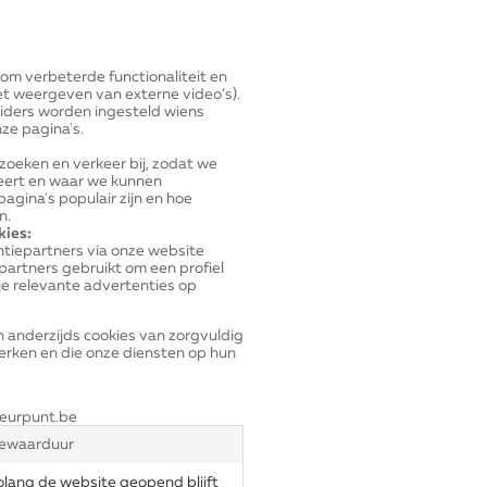
 om verbeterde functionaliteit en
et weergeven van externe video’s).
viders worden ingesteld wiens
e pagina's.
oeken en verkeer bij, zodat we
teert en waar we kunnen
agina's populair zijn en hoe
n.
kies:
tiepartners via onze website
artners gebruikt om een profiel
je relevante advertenties op
n anderzijds cookies van zorgvuldig
rken en die onze diensten op hun
eurpunt.be
ewaarduur
olang de website geopend blijft