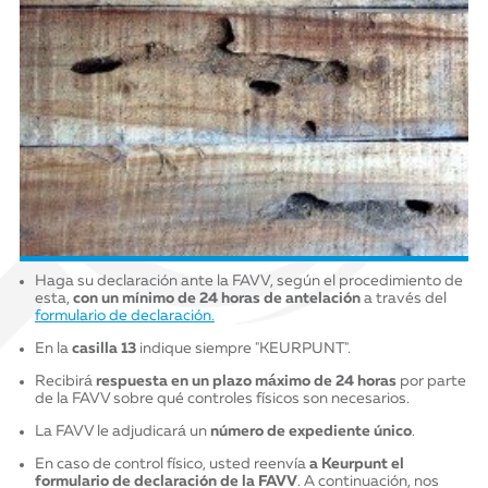
Haga su declaración ante la FAVV, según el procedimiento de
esta,
con un mínimo de 24 horas de antelación
a través del
formulario de declaración.
En la
casilla 13
indique siempre "KEURPUNT".
Recibirá
respuesta en un plazo máximo de 24 horas
por parte
de la FAVV sobre qué controles físicos son necesarios.
La FAVV le adjudicará un
número de expediente único
.
En caso de control físico, usted reenvía
a Keurpunt el
formulario de declaración de la FAVV
. A continuación, nos