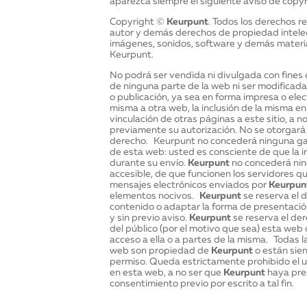
aparezca siempre el siguiente aviso de copyr
Copyright ©
Keurpunt
. Todos los derechos r
autor y demás derechos de propiedad intelect
imágenes, sonidos, software y demás materi
Keurpunt.
No podrá ser vendida ni divulgada con fines
de ninguna parte de la web ni ser modificada
o publicación, ya sea en forma impresa o elect
misma a otra web, la inclusión de la misma en
vinculación de otras páginas a este sitio, a n
previamente su autorización. No se otorgará 
derecho. Keurpunt no concederá ninguna gara
de esta web: usted es consciente de que la 
durante su envío.
Keurpunt
no concederá nin
accesible, de que funcionen los servidores q
mensajes electrónicos enviados por
Keurpun
elementos nocivos.
Keurpunt
se reserva el d
contenido o adaptar la forma de presentaci
y sin previo aviso.
Keurpunt
se reserva el der
del público (por el motivo que sea) esta web o
acceso a ella o a partes de la misma. Todas
web son propiedad de
Keurpunt
o están sie
permiso. Queda estrictamente prohibido el 
en esta web, a no ser que
Keurpunt
haya pre
consentimiento previo por escrito a tal fin.