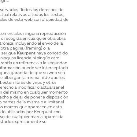
ight.
eservados. Todos los derechos de
ual relativos a todos los textos,
ales de esta web son propiedad de
 comerciales ninguna reproducción
 o recogida en cualquier otra obra
rónica, incluyendo el envío de la
 otra página (framing) o la
o ser que
Keurpunt
haya concedido
ninguna licencia ni ningún otro
ntía en referencia a la seguridad
información puede ser interceptada
guna garantía de que su web sea
ue albergan la misma ni de que los
t
estén libres de virus y otros
erecho a modificar o actualizar el
ón del mismo en cualquier momento
echo a dejar de poner a disposición
 partes de la misma o a limitar el
 las marcas que aparecen en esta
ndo utilizadas por Keurpunt con
uso de cualquier marca aparecida
stado expresamente su