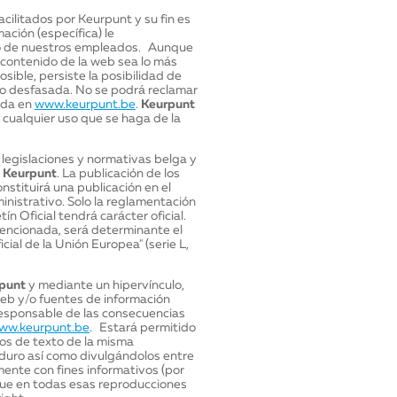
ilitados por Keurpunt y su fin es
ación (específica) le
o de nuestros empleados. Aunque
contenido de la web sea lo más
sible, persiste la posibilidad de
 o desfasada. No se podrá reclamar
cida en
www.keurpunt.be
.
Keurpunt
 cualquier uso que se haga de la
 legislaciones y normativas belga y
e
Keurpunt
. La publicación de los
onstituirá una publicación en el
inistrativo. Solo la reglamentación
ín Oficial tendrá carácter oficial.
encionada, será determinante el
cial de la Unión Europea" (serie L,
punt
y mediante un hipervínculo,
eb y/o fuentes de información
esponsable de las consecuencias
ww.keurpunt.be
. Estará permitido
os de texto de la misma
duro así como divulgándolos entre
ente con fines informativos (por
 que en todas esas reproducciones