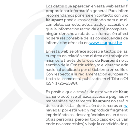
Los datos que aparecen en esta web están fac
proporcionar información general. Para inform
recomendamos ponerse en contacto con un
Keurpunt
pone el mayor cuidado para que el 
completo, correcto, actualizado y accesible po
que la información recogida esté incompleta
ningún derecho a raíz de la información ofre
no será responsable de las consecuencias de
información ofrecida en
www.keurpunt.be
En esta web se ofrece acceso a textos de las
europea en relación con el área de trabajo d
mismos a través de la web de
Keurpunt
no c
sentido de la Constitución y/o el derecho adm
nacional publicada por el Gobierno en su Bolet
Con respecto a la reglamentación europea m
texto tal como está publicado en el "Diario Ofi
ISSN 1725-2598).
Es posible que a través de esta web de
Keur
báner o botón se ofrezca acceso a páginas w
mantenidas por terceros.
Keurpunt
no será r
del uso de esta información de terceros en
w
navegar por esta web y reproducir fragment
imprimiéndolos, descargándolos en un disco 
otras personas, pero en todo caso exclusivam
ende no comerciales) y bajo la condición de