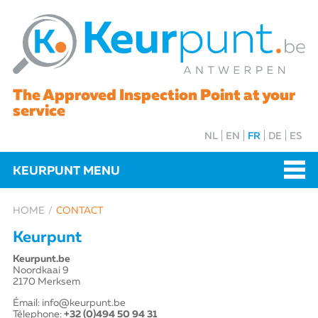
The Approved Inspection Point at your
service
NL
EN
FR
DE
ES
KEURPUNT MENU
HOME
CONTACT
Keurpunt
Keurpunt.be
Noordkaai 9
2170 Merksem
Émail:
info@keurpunt.be
Télephone:
+32 (0)494 50 94 31